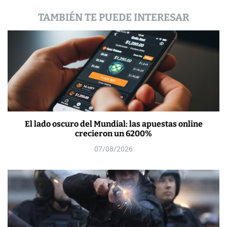
a
TAMBIÉN TE PUEDE INTERESAR
s
El lado oscuro del Mundial: las apuestas online
crecieron un 6200%
07/08/2026