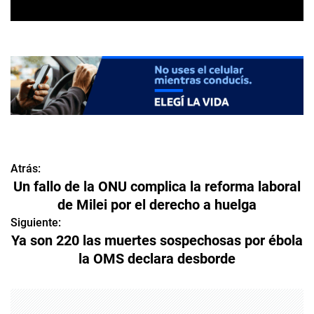
Atrás:
N
Un fallo de la ONU complica la reforma laboral
a
de Milei por el derecho a huelga
v
Siguiente:
Ya son 220 las muertes sospechosas por ébola
e
la OMS declara desborde
g
a