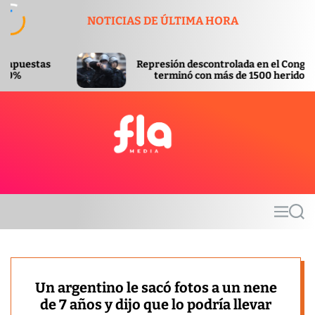
S
NOTICIAS DE ÚLTIMA HORA
k
i
p
Represión descontrolada en el Congreso
t
terminó con más de 1500 heridos
o
c
o
n
t
F
e
l
n
a
t
m
M
S
e
e
e
d
n
a
u
r
i
c
a
h
Un argentino le sacó fotos a un nene
de 7 años y dijo que lo podría llevar