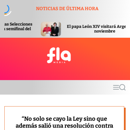
S
NOTICIAS DE ÚLTIMA HORA
k
i
p
El papa León XIV visitará Argentina en
t
noviembre
o
c
o
n
t
F
e
l
n
a
t
m
M
S
e
e
e
d
n
a
u
r
i
c
a
h
“No solo se cayo la Ley sino que
además salió una resolución contra