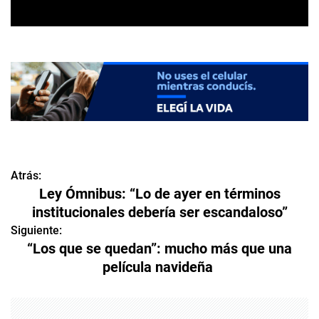
Atrás:
N
Ley Ómnibus: “Lo de ayer en términos
a
institucionales debería ser escandaloso”
v
Siguiente:
“Los que se quedan”: mucho más que una
e
película navideña
g
a