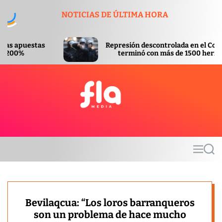
S
NOTICIAS DE ÚLTIMA HORA
k
i
p
Represión descontrolada en el Congreso
t
terminó con más de 1500 heridos
o
c
o
n
t
F
e
l
n
a
t
m
M
S
e
e
e
d
n
a
u
r
i
c
a
h
Bevilaqcua: “Los loros barranqueros
son un problema de hace mucho