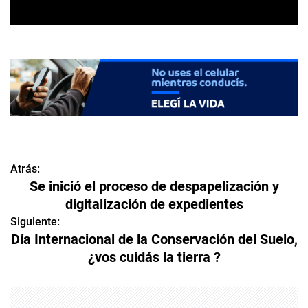
Atrás:
N
Se inició el proceso de despapelización y
a
digitalización de expedientes
v
Siguiente:
Día Internacional de la Conservación del Suelo,
e
¿vos cuidás la tierra ?
g
a