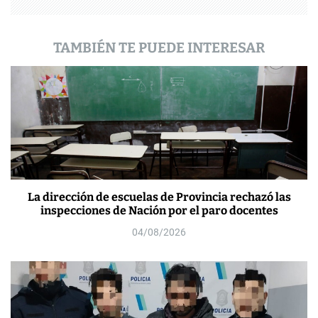
d
a
TAMBIÉN TE PUEDE INTERESAR
s
La dirección de escuelas de Provincia rechazó las
inspecciones de Nación por el paro docentes
04/08/2026