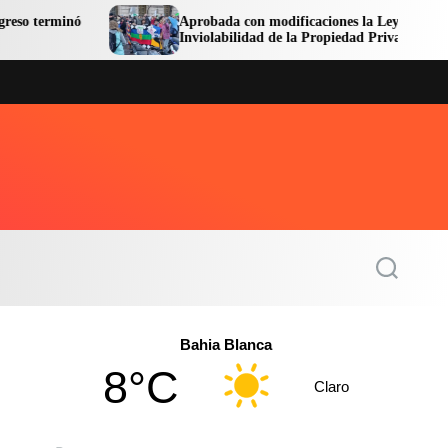
Aprobada con modificaciones la Ley de
Inviolabilidad de la Propiedad Privada
S
e
a
r
c
Bahia Blanca
h
8°C
Claro