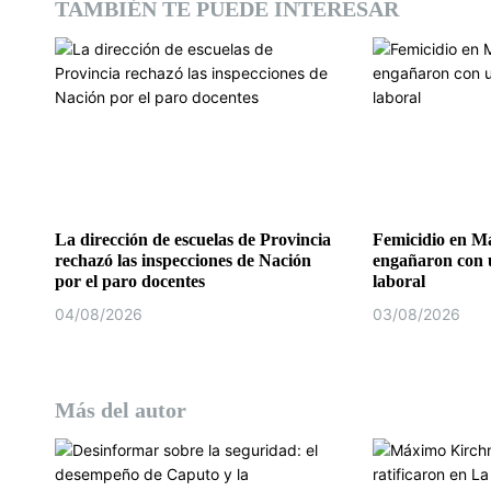
TAMBIÉN TE PUEDE INTERESAR
e
e
n
t
r
a
La dirección de escuelas de Provincia
Femicidio en Ma
rechazó las inspecciones de Nación
engañaron con u
d
por el paro docentes
laboral
04/08/2026
03/08/2026
a
s
Más del autor