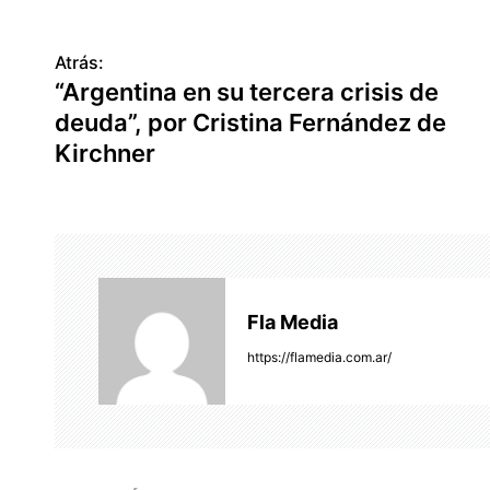
Atrás:
N
“Argentina en su tercera crisis de
a
deuda”, por Cristina Fernández de
v
Kirchner
e
g
a
c
Fla Media
i
https://flamedia.com.ar/
ó
n
d