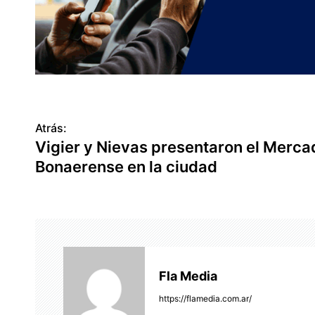
Atrás:
N
Vigier y Nievas presentaron el Merca
a
Bonaerense en la ciudad
v
e
g
a
Fla Media
c
https://flamedia.com.ar/