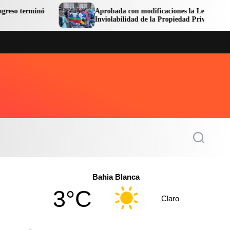
inó
Aprobada con modificaciones la Ley de
Inviolabilidad de la Propiedad Privada
S
e
a
r
c
Bahia Blanca
h
3°C
Claro