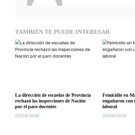
i
ó
n
TAMBIÉN TE PUEDE INTERESAR
d
e
e
n
t
r
La dirección de escuelas de Provincia
Femicidio en Ma
rechazó las inspecciones de Nación
engañaron con u
a
por el paro docentes
laboral
d
04/08/2026
03/08/2026
a