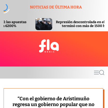
S
NOTICIAS DE ÚLTIMA HORA
k
i
p
s
Represión descontrolada en el Congreso
t
terminó con más de 1500 heridos
o
c
o
n
t
F
e
l
n
a
t
m
M
S
e
e
e
d
n
a
u
r
i
c
a
h
“Con el gobierno de Aristimuño
regresa un gobierno popular que no