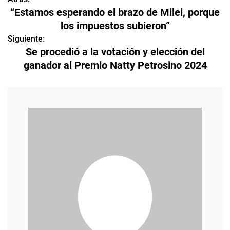
N
“Estamos esperando el brazo de Milei, porque
a
los impuestos subieron”
v
Siguiente:
Se procedió a la votación y elección del
e
ganador al Premio Natty Petrosino 2024
g
a
c
i
ó
n
d
e