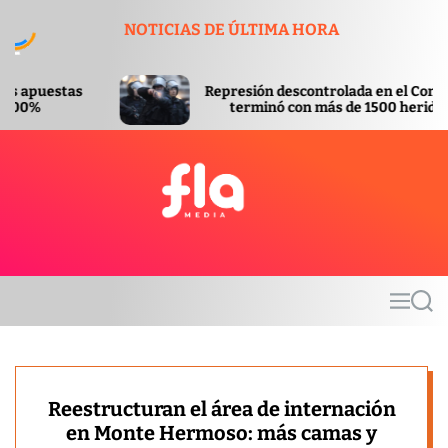
S
NOTICIAS DE ÚLTIMA HORA
k
i
p
Represión descontrolada en el Congreso
t
terminó con más de 1500 heridos
o
c
o
n
t
F
e
l
n
a
t
m
M
S
e
e
e
d
n
a
u
r
i
c
a
h
Reestructuran el área de internación
en Monte Hermoso: más camas y