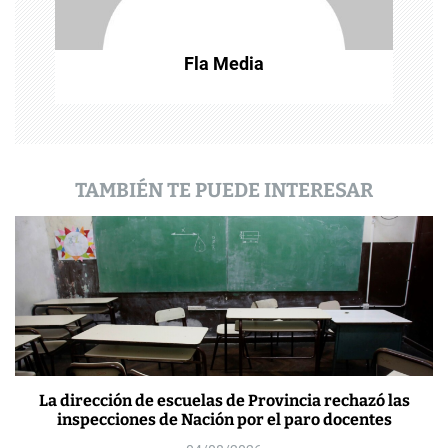
t
Fla Media
r
a
d
a
TAMBIÉN TE PUEDE INTERESAR
s
La dirección de escuelas de Provincia rechazó las
inspecciones de Nación por el paro docentes