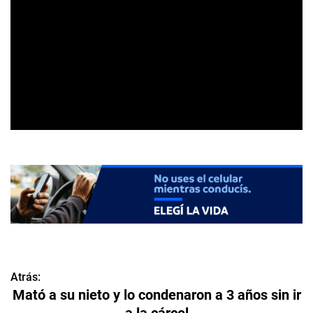
Atrás:
N
Mató a su nieto y lo condenaron a 3 años sin ir
a
a la cárcel