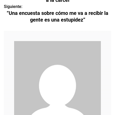
v
Siguiente:
“Una encuesta sobre cómo me va a recibir la
e
gente es una estupidez”
g
a
c
i
ó
n
d
e
e
n