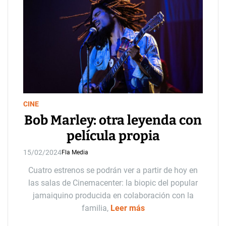
CINE
Bob Marley: otra leyenda con
película propia
15/02/2024
Fla Media
Cuatro estrenos se podrán ver a partir de hoy en
las salas de Cinemacenter: la biopic del popular
jamaiquino producida en colaboración con la
familia,
Leer más