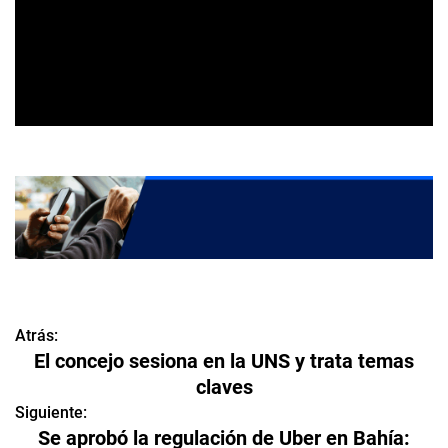
Atrás:
N
El concejo sesiona en la UNS y trata temas
a
claves
v
Siguiente:
Se aprobó la regulación de Uber en Bahía: