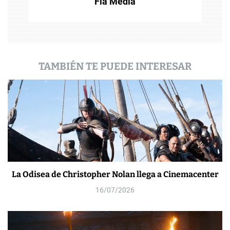
Fla Media
r
a
d
a
TAMBIÉN TE PUEDE INTERESAR
s
La Odisea de Christopher Nolan llega a Cinemacenter
16/07/2026