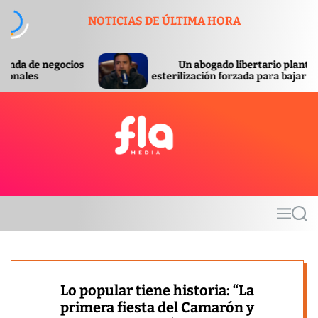
S
NOTICIAS DE ÚLTIMA HORA
k
i
p
Un abogado libertario planteó la
t
esterilización forzada para bajar la pobreza
o
c
o
n
t
F
e
l
n
a
t
m
M
S
e
e
e
d
n
a
u
r
i
c
a
h
Lo popular tiene historia: “La
primera fiesta del Camarón y