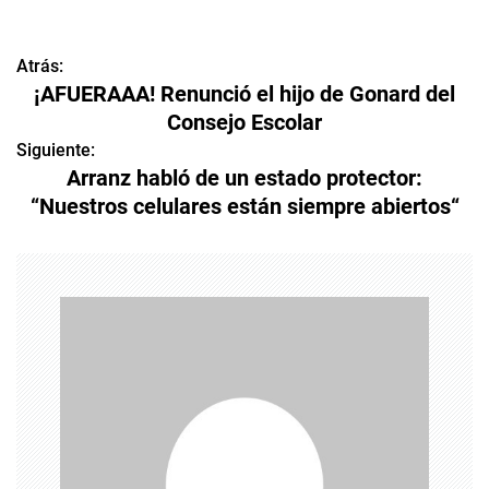
Atrás:
N
¡AFUERAAA! Renunció el hijo de Gonard del
a
Consejo Escolar
v
Siguiente:
Arranz habló de un estado protector:
e
“Nuestros celulares están siempre abiertos“
g
a
c
i
ó
n
d