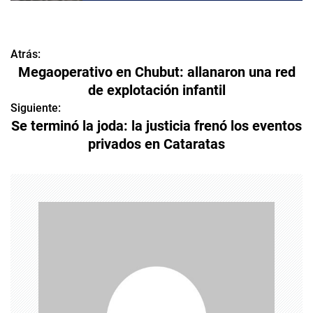
Atrás:
N
Megaoperativo en Chubut: allanaron una red
a
de explotación infantil
v
Siguiente:
Se terminó la joda: la justicia frenó los eventos
e
privados en Cataratas
g
a
c
i
ó
n