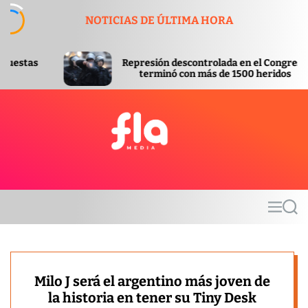
S
NOTICIAS DE ÚLTIMA HORA
k
i
p
Represión descontrolada en el Congreso
t
terminó con más de 1500 heridos
o
c
o
n
t
F
e
l
n
a
t
m
M
S
e
e
e
d
n
a
u
r
i
c
a
h
Milo J será el argentino más joven de
la historia en tener su Tiny Desk