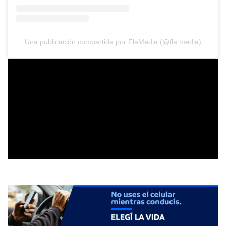
Una publicación compartida por FlaMedia (@fla.media)