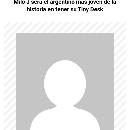
Milo J será el argentino más joven de la
historia en tener su Tiny Desk
g
a
c
i
ó
n
d
e
e
n
t