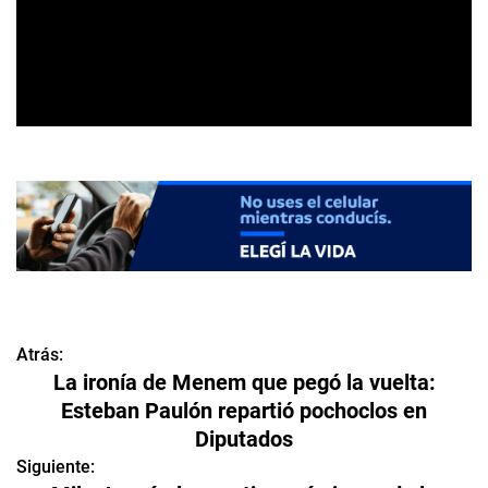
Atrás:
N
La ironía de Menem que pegó la vuelta:
a
Esteban Paulón repartió pochoclos en
Diputados
v
Siguiente:
e