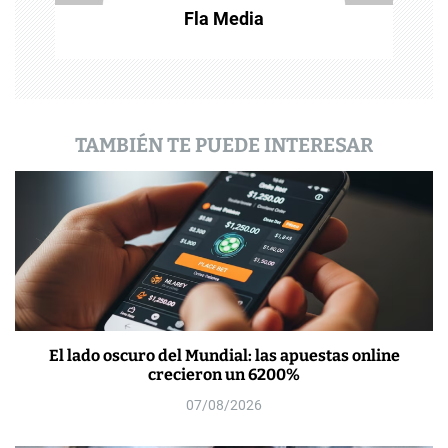
r
Fla Media
a
d
a
TAMBIÉN TE PUEDE INTERESAR
s
El lado oscuro del Mundial: las apuestas online
crecieron un 6200%
07/08/2026