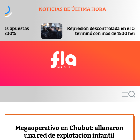
S
NOTICIAS DE ÚLTIMA HORA
k
i
p
Represión descontrolada en el Congreso
t
terminó con más de 1500 heridos
o
c
o
n
t
F
e
l
n
a
t
m
M
S
e
e
e
d
n
a
u
r
i
c
a
h
Megaoperativo en Chubut: allanaron
una red de explotación infantil