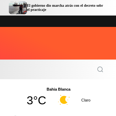
El gobierno dio marcha atrás con el decreto sobre
La provi
el practicaje
lazos int
S
e
a
r
c
Bahia Blanca
h
3°C
Claro