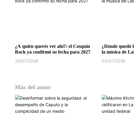
e
n
t
r
a
¿A quién querés ver ahí?: el Cosquín
¿Dónde quedó la
Rock ya confirmó su fecha para 2027
la música de La
d
24/07/2026
03/07/2026
a
s
Más del autor