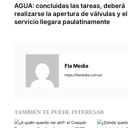
AGUA: concluidas las tareas, deberá
a
realizarse la apertura de válvulas y el
v
servicio llegara paulatinamente
e
g
a
c
Fla Media
i
https://flamedia.com.ar/
ó
n
d
TAMBIÉN TE PUEDE INTERESAR
e