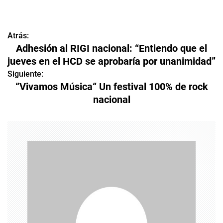
Atrás:
N
Adhesión al RIGI nacional: “Entiendo que el
a
jueves en el HCD se aprobaría por unanimidad”
v
Siguiente:
“Vivamos Música“ Un festival 100% de rock
e
nacional
g
a
c
i
ó
n