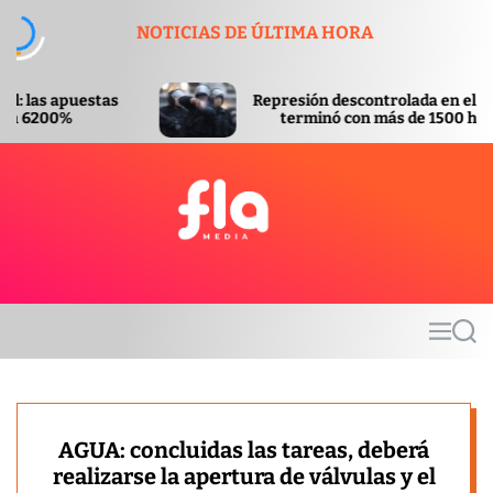
S
NOTICIAS DE ÚLTIMA HORA
k
i
p
Represión descontrolada en el Congreso
t
terminó con más de 1500 heridos
o
c
o
n
t
F
e
l
n
a
t
m
M
S
e
e
e
d
n
a
u
r
i
c
a
h
AGUA: concluidas las tareas, deberá
realizarse la apertura de válvulas y el