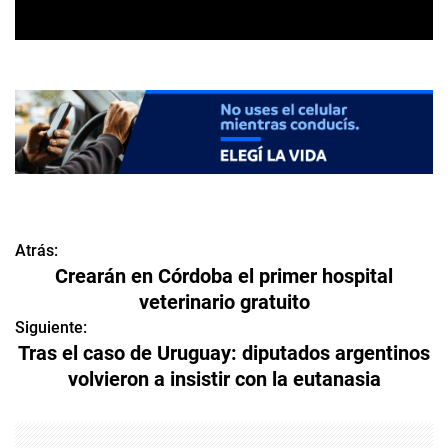
Atrás:
N
Crearán en Córdoba el primer hospital
a
veterinario gratuito
v
Siguiente:
Tras el caso de Uruguay: diputados argentinos
e
volvieron a insistir con la eutanasia
g
a