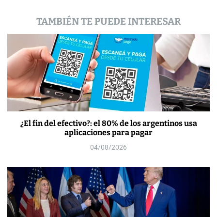
d
a
TAMBIÉN TE PUEDE INTERESAR
s
¿El fin del efectivo?: el 80% de los argentinos usa
aplicaciones para pagar
04/08/2026