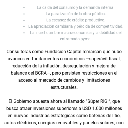
La caída del consumo y la demanda interna.
La paralización de la obra pública.
La escasez de crédito productivo.
La apreciación cambiaria y pérdida de competitividad.
La incertidumbre macroeconómica y la debilidad del
entramado pyme.
Consultoras como Fundación Capital remarcan que hubo
avances en fundamentos económicos —superávit fiscal,
reducción de la inflación, desregulación y mejora del
balance del BCRA—, pero persisten restricciones en el
acceso al mercado de cambios y limitaciones
estructurales.
El Gobierno apuesta ahora al llamado “Súper RIGI”, que
busca atraer inversiones superiores a USD 1.000 millones
en nuevas industrias estratégicas como baterías de litio,
autos eléctricos, energías renovables y paneles solares, con