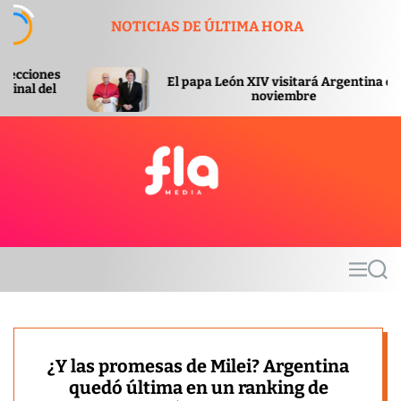
S
NOTICIAS DE ÚLTIMA HORA
k
i
p
El papa León XIV visitará Argentina en
E
t
noviembre
o
c
o
n
t
F
e
l
n
a
t
m
M
S
e
e
e
d
n
a
u
r
i
c
a
h
¿Y las promesas de Milei? Argentina
quedó última en un ranking de