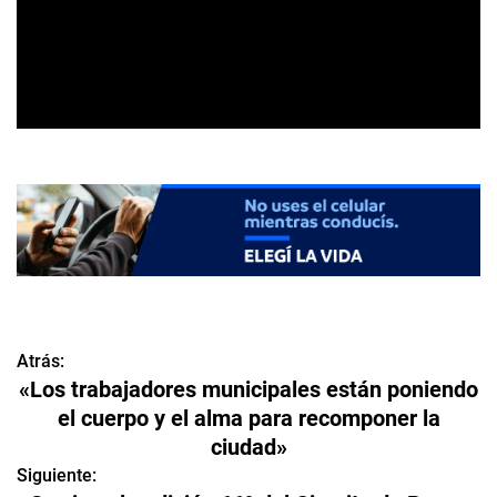
Atrás:
N
«Los trabajadores municipales están poniendo
a
el cuerpo y el alma para recomponer la
ciudad»
v
Siguiente:
e