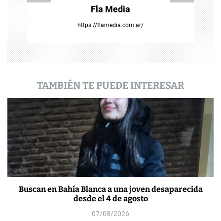
r
Fla Media
a
https://flamedia.com.ar/
d
a
s
TAMBIÉN TE PUEDE INTERESAR
Buscan en Bahía Blanca a una joven desaparecida
desde el 4 de agosto
07/08/2026