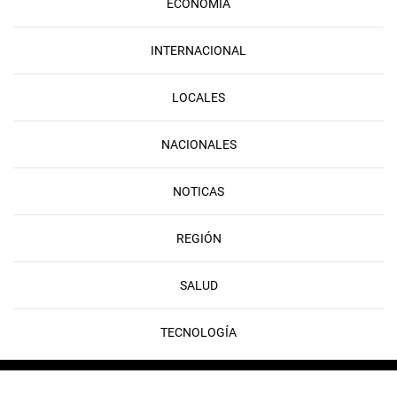
ECONOMÍA
INTERNACIONAL
LOCALES
NACIONALES
NOTICAS
REGIÓN
SALUD
TECNOLOGÍA
Copyright © 2026 FLAMEDIA | Developed & Powered by
Rayo Digital
Copyright © 2026 FLAMEDIA | Developed & Powered by
Rayo Digital