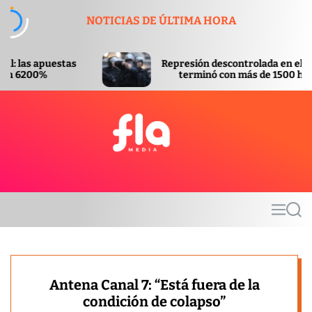
S
NOTICIAS DE ÚLTIMA HORA
k
i
p
Represión descontrolada en el Congreso
t
terminó con más de 1500 heridos
o
c
o
n
t
F
e
l
n
a
t
m
M
S
e
e
e
d
n
a
u
r
i
c
a
h
Antena Canal 7: “Está fuera de la
condición de colapso”