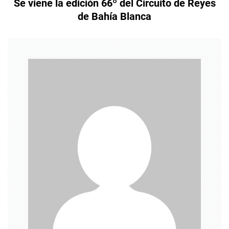
Se viene la edición 66º del Circuito de Reyes
de Bahía Blanca
g
a
c
i
ó
n
d
e
e
n
t