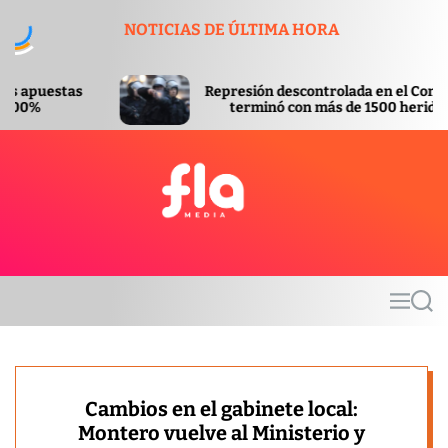
S
NOTICIAS DE ÚLTIMA HORA
k
i
p
Represión descontrolada en el Congreso
t
terminó con más de 1500 heridos
o
c
o
n
t
F
e
l
n
a
t
m
M
S
e
e
e
d
n
a
u
r
i
c
a
h
Cambios en el gabinete local:
Montero vuelve al Ministerio y