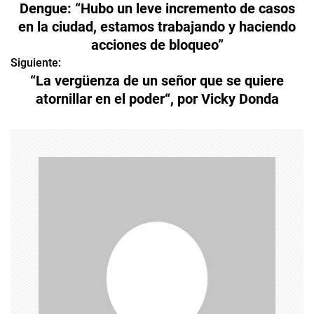
Dengue: “Hubo un leve incremento de casos
a
en la ciudad, estamos trabajando y haciendo
acciones de bloqueo”
v
Siguiente:
e
“La vergüenza de un señor que se quiere
atornillar en el poder“, por Vicky Donda
g
a
c
i
ó
n
d
e