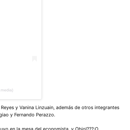
.media)
 Reyes y Vanina Linzuain, además de otros integrantes
agiao y Fernando Perazzo.
tuvo en la mesa del economista, y Obiol???:O