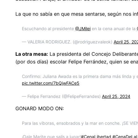
La que no sabía en que mesa sentarse, según nos inf
Escuchando al presidente
@JMilei
en la cena anual de la
— VALERIA RODRIGUEZ. (@rodriguezvaleok)
April 25, 20
La otra mesa:
La presidenta del Concejo Deliberante
(por dos días) escolar Felipe Ferrández, quien se e
Confirmo: Juliana Awada es la primera dama más linda y el
pic.twitter.com/7bQjwFACe5
— Felipe Ferrandez (@FelipeFerrandes)
April 25, 2024
GONARD MODO ON:
Para las viboras, ensobrados y la mar en conche. ¡SE V
¡Dale Marite que salís a jugar!
#CenaLibertad
#CenaDeLaL