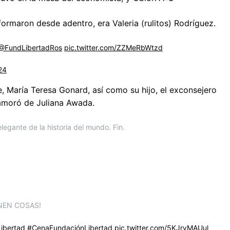
ormaron desde adentro, era Valeria (rulitos) Rodríguez.
@FundLibertadRos
pic.twitter.com/ZZMeRbWtzd
24
, María Teresa Gonard, así como su hijo, el exconsejero
namoró de Juliana Awada.
egante de la historia del mundo. Fin.
IENEN COSAS!
ibertad
#CenaFundaciónLibertad
pic.twitter.com/5KJryMAUul