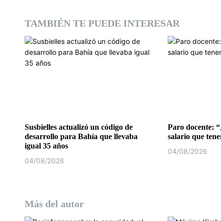
d
TAMBIÉN TE PUEDE INTERESAR
e
e
n
t
r
a
Susbielles actualizó un código de
Paro docente: “
desarrollo para Bahía que llevaba
salario que ten
d
igual 35 años
04/08/2026
04/08/2026
a
s
Más del autor