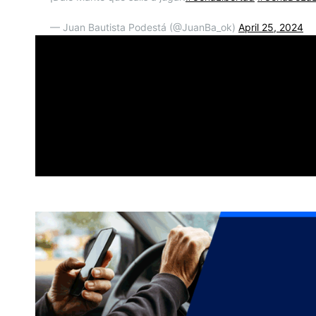
— Juan Bautista Podestá (@JuanBa_ok)
April 25, 2024