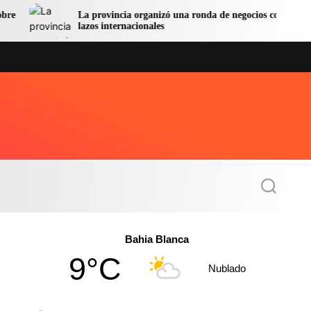
La provincia organizó una ronda de negocios con
Un abog
lazos internacionales
forzada
S
e
a
r
c
Bahia Blanca
h
9°C
Nublado