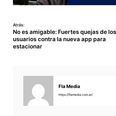
Atrás:
N
No es amigable: Fuertes quejas de lo
a
usuarios contra la nueva app para
v
estacionar
e
g
a
c
Fla Media
i
https://flamedia.com.ar/
ó
n