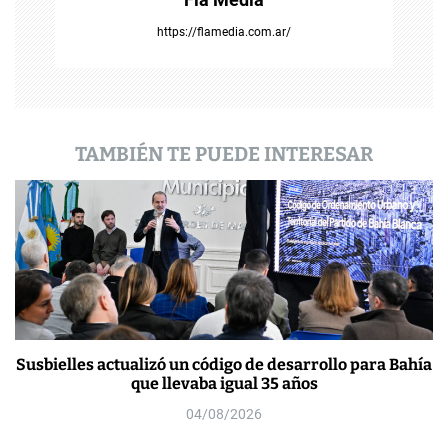
a
https://flamedia.com.ar/
d
a
s
TAMBIÉN TE PUEDE INTERESAR
Susbielles actualizó un código de desarrollo para Bahía
que llevaba igual 35 años
04/08/2026