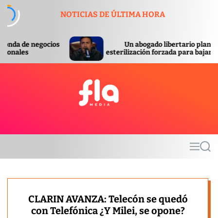
S
NOTICIAS DE ÚLTIMA HORA
k
i
p
Un abogado libertario planteó la
t
esterilización forzada para bajar la pobreza
o
c
o
n
t
F
e
l
n
a
t
m
M
S
e
e
e
d
n
a
u
r
i
c
a
h
CLARIN AVANZA: Telecón se quedó
con Telefónica ¿Y Milei, se opone?