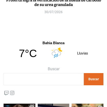
Profertil logra la verificación de la huella de carbono
de su urea granulada
30/07/2026
Bahia Blanca
7°C
Lluvias
Buscar
Buscar
Twitch
Instagram