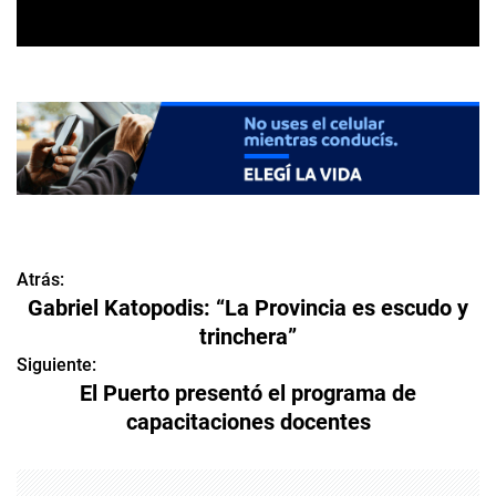
Atrás:
N
Gabriel Katopodis: “La Provincia es escudo y
a
trinchera”
v
Siguiente:
El Puerto presentó el programa de
e
capacitaciones docentes
g
a