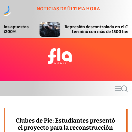
S
NOTICIAS DE ÚLTIMA HORA
k
i
p
Represión descontrolada en el Congreso
t
terminó con más de 1500 heridos
o
c
o
n
t
F
e
l
n
a
t
m
M
S
e
e
e
d
n
a
u
r
i
c
a
h
Clubes de Pie: Estudiantes presentó
el proyecto para la reconstrucción