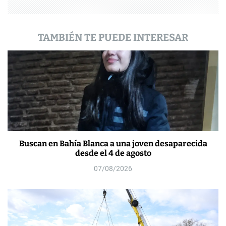
d
a
TAMBIÉN TE PUEDE INTERESAR
s
Buscan en Bahía Blanca a una joven desaparecida
desde el 4 de agosto
07/08/2026