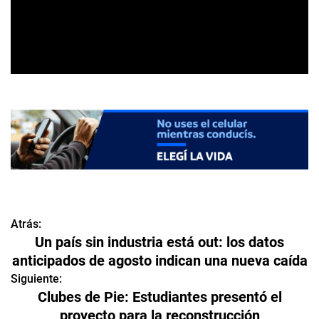
Atrás:
N
Un país sin industria está out: los datos
a
anticipados de agosto indican una nueva caída
v
Siguiente:
Clubes de Pie: Estudiantes presentó el
e
proyecto para la reconstrucción