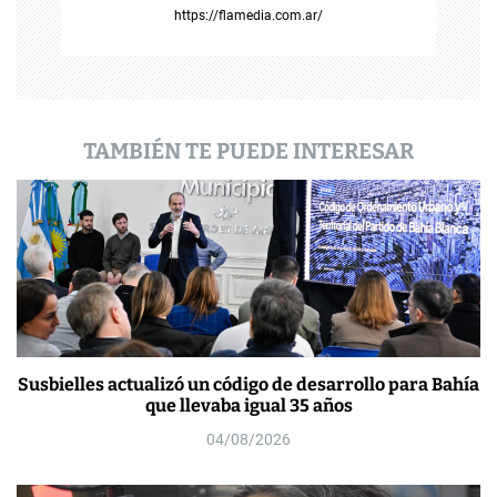
https://flamedia.com.ar/
a
d
a
TAMBIÉN TE PUEDE INTERESAR
s
Susbielles actualizó un código de desarrollo para Bahía
que llevaba igual 35 años
04/08/2026