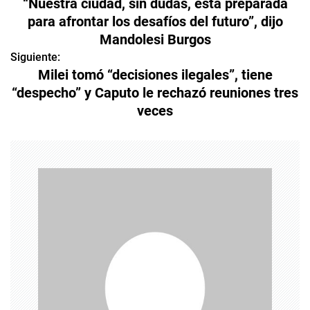
“Nuestra ciudad, sin dudas, está preparada
a
para afrontar los desafíos del futuro”, dijo
Mandolesi Burgos
v
Siguiente:
e
Milei tomó “decisiones ilegales”, tiene
“despecho” y Caputo le rechazó reuniones tres
g
veces
a
c
i
ó
n
d
e
e