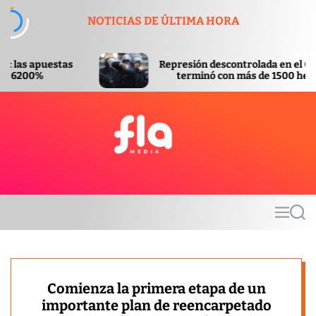
S
NOTICIAS DE ÚLTIMA HORA
k
i
p
Represión descontrolada en el Congreso
t
terminó con más de 1500 heridos
o
c
o
n
t
F
e
l
n
a
t
m
M
S
e
e
e
d
n
a
u
r
i
c
a
h
Comienza la primera etapa de un
importante plan de reencarpetado