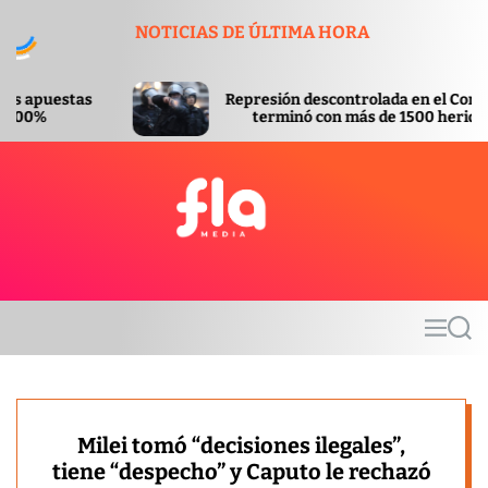
S
NOTICIAS DE ÚLTIMA HORA
k
i
p
Represión descontrolada en el Congreso
t
terminó con más de 1500 heridos
o
c
o
n
t
F
e
l
n
a
t
m
M
S
e
e
e
d
n
a
u
r
i
c
a
h
Milei tomó “decisiones ilegales”,
tiene “despecho” y Caputo le rechazó