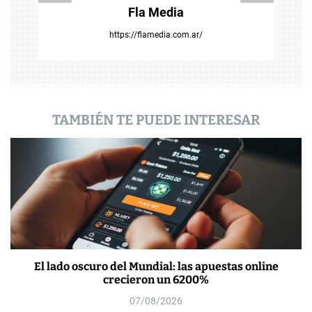
r
Fla Media
a
https://flamedia.com.ar/
d
a
s
TAMBIÉN TE PUEDE INTERESAR
El lado oscuro del Mundial: las apuestas online
crecieron un 6200%
07/08/2026