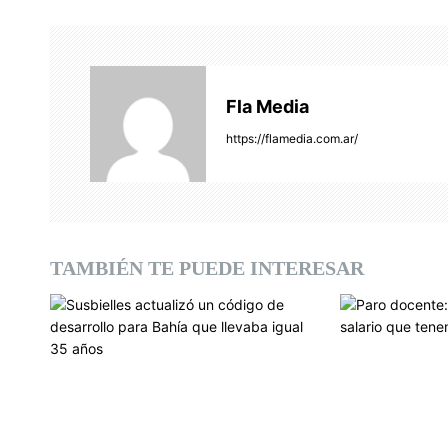
e
g
a
Fla Media
c
https://flamedia.com.ar/
i
ó
n
TAMBIÉN TE PUEDE INTERESAR
d
e
e
n
t