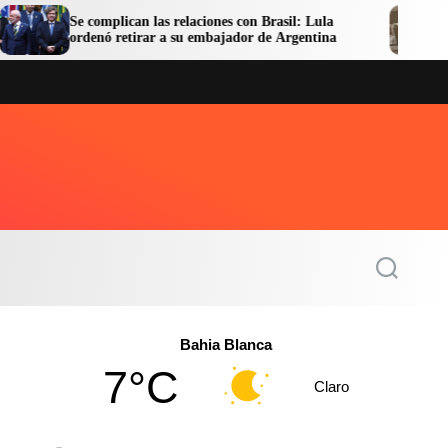
 complican las relaciones con Brasil: Lula
Facundo Moy
denó retirar a su embajador de Argentina
en libertad
S
e
a
r
c
Bahia Blanca
h
7°C
Claro