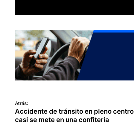
Atrás:
N
Accidente de tránsito en pleno centro
a
casi se mete en una confitería
v