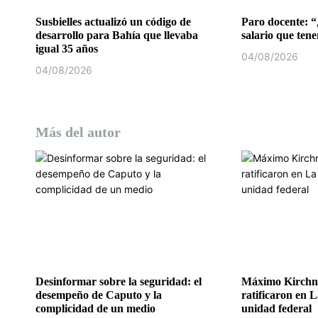
r
Susbielles actualizó un código de
Paro docente: “
desarrollo para Bahía que llevaba
salario que ten
a
igual 35 años
04/08/2026
d
04/08/2026
a
s
Más del autor
Desinformar sobre la seguridad: el
Máximo Kirchne
desempeño de Caputo y la
ratificaron en L
complicidad de un medio
unidad federal