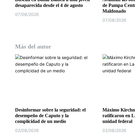
a
desaparecida desde el 4 de agosto
de Pampa Centr
d
Maldonado
07/08/2026
07/08/2026
a
s
Más del autor
Desinformar sobre la seguridad: el
Máximo Kirchne
desempeño de Caputo y la
ratificaron en L
complicidad de un medio
unidad federal
02/08/2026
02/08/2026