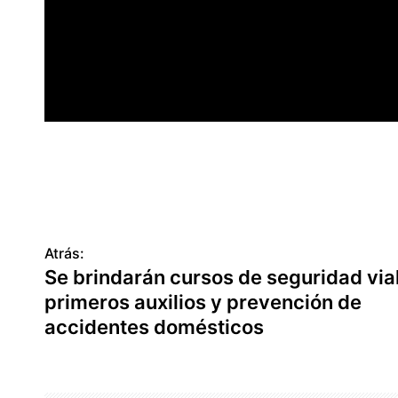
Atrás:
N
Se brindarán cursos de seguridad vial
a
primeros auxilios y prevención de
v
accidentes domésticos
e
g