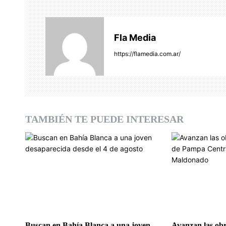
a
c
Fla Media
i
https://flamedia.com.ar/
ó
n
d
TAMBIÉN TE PUEDE INTERESAR
e
e
n
t
r
Buscan en Bahía Blanca a una joven
Avanzan las obr