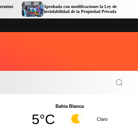
Aprobada con modificaciones la Ley de
Av
Inviolabilidad de la Propiedad Privada
Ce
S
e
a
r
c
Bahia Blanca
h
5°C
Claro