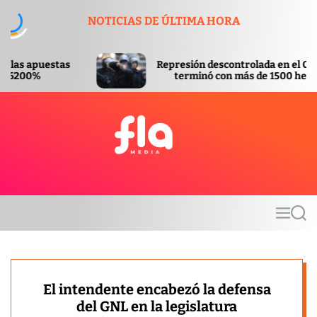
S
NOTICIAS DE ÚLTIMA HORA
k
i
p
Represión descontrolada en el Congreso
t
terminó con más de 1500 heridos
o
c
o
n
t
F
e
l
n
a
t
m
M
S
e
e
e
d
n
a
u
r
i
c
a
h
El intendente encabezó la defensa
del GNL en la legislatura