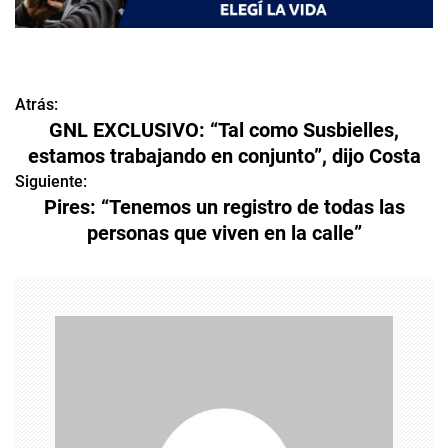
Atrás:
N
GNL EXCLUSIVO: “Tal como Susbielles,
a
estamos trabajando en conjunto”, dijo Costa
v
Siguiente:
Pires: “Tenemos un registro de todas las
e
personas que viven en la calle”
g
a
c
i
ó