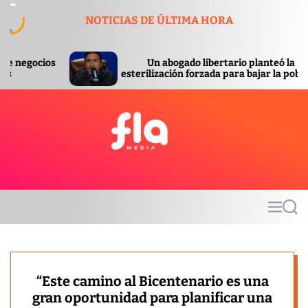
S
NOTICIAS DE ÚLTIMA HORA
k
i
p
Un abogado libertario planteó la
Se c
t
esterilización forzada para bajar la pobreza
orde
o
c
o
n
t
F
e
l
n
a
t
m
M
S
e
e
e
d
n
a
u
r
i
c
a
h
“Este camino al Bicentenario es una
gran oportunidad para planificar una