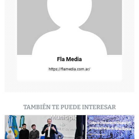
e
e
n
t
r
Fla Media
a
https://flamedia.com.ar/
d
a
s
TAMBIÉN TE PUEDE INTERESAR