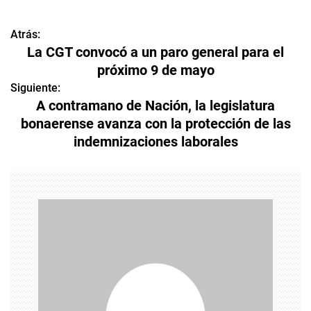
Atrás:
N
La CGT convocó a un paro general para el
a
próximo 9 de mayo
v
Siguiente:
A contramano de Nación, la legislatura
e
bonaerense avanza con la protección de las
indemnizaciones laborales
g
a
c
i
ó
n
d