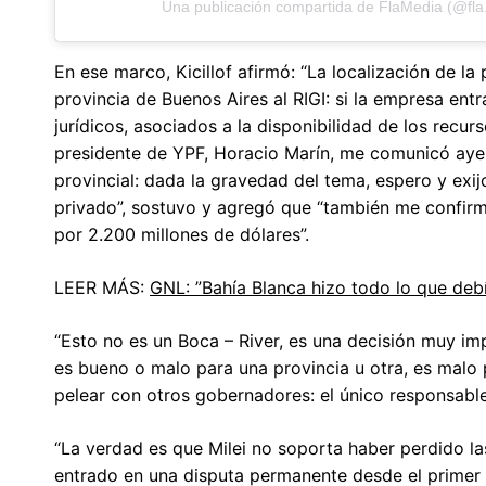
Una publicación compartida de FlaMedia (@fla
En ese marco, Kicillof afirmó: “La localización de la
provincia de Buenos Aires al RIGI: si la empresa entra
jurídicos, asociados a la disponibilidad de los recurs
presidente de YPF, Horacio Marín, me comunicó ayer 
provincial: dada la gravedad del tema, espero y exi
privado”, sostuvo y agregó que “también me confir
por 2.200 millones de dólares”.
LEER MÁS:
GNL: ”Bahía Blanca hizo todo lo que deb
“Esto no es un Boca – River, es una decisión muy im
es bueno o malo para una provincia u otra, es malo 
pelear con otros gobernadores: el único responsable 
“La verdad es que Milei no soporta haber perdido las
entrado en una disputa permanente desde el primer 