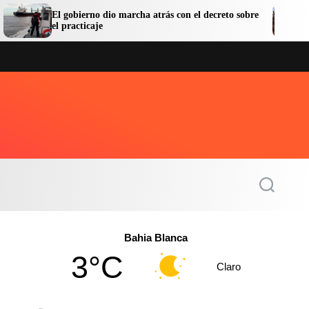
bierno dio marcha atrás con el decreto sobre
La provincia o
acticaje
lazos internaci
S
e
a
r
c
Bahia Blanca
h
3°C
Claro