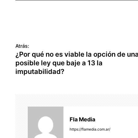
Atrás:
N
¿Por qué no es viable la opción de un
a
posible ley que baje a 13 la
v
imputabilidad?
e
g
a
c
Fla Media
i
https://flamedia.com.ar/