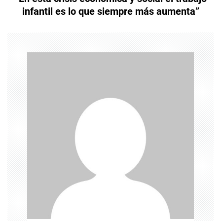
e
infantil es lo que siempre más aumenta”
g
a
c
i
ó
n
d
e
e
n
t