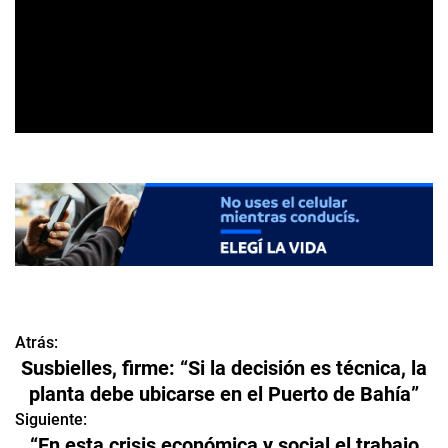
Atrás:
N
Susbielles, firme: “Si la decisión es técnica, la
a
planta debe ubicarse en el Puerto de Bahía”
v
Siguiente:
“En esta crisis económica y social el trabajo