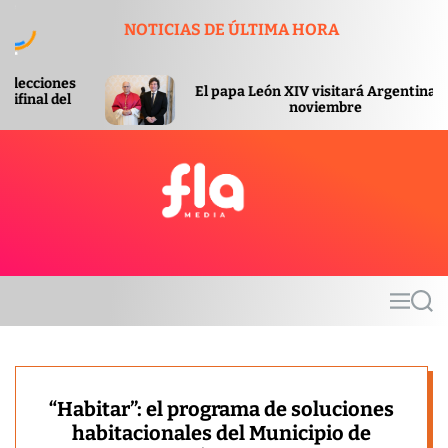
S
NOTICIAS DE ÚLTIMA HORA
k
i
p
El papa León XIV visitará Argentina en
El 
t
noviembre
o
c
o
n
t
F
e
l
n
a
t
m
M
S
e
e
e
d
n
a
u
r
i
c
a
h
“Habitar”: el programa de soluciones
habitacionales del Municipio de