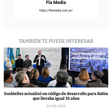
Fla Media
r
https://flamedia.com.ar/
a
d
a
TAMBIÉN TE PUEDE INTERESAR
s
Susbielles actualizó un código de desarrollo para Bahía
que llevaba igual 35 años
04/08/2026