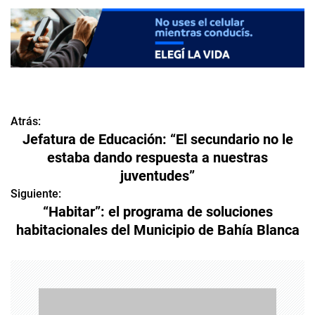
Atrás:
N
Jefatura de Educación: “El secundario no le
a
estaba dando respuesta a nuestras
juventudes”
v
Siguiente:
e
“Habitar”: el programa de soluciones
habitacionales del Municipio de Bahía Blanca
g
a
c
i