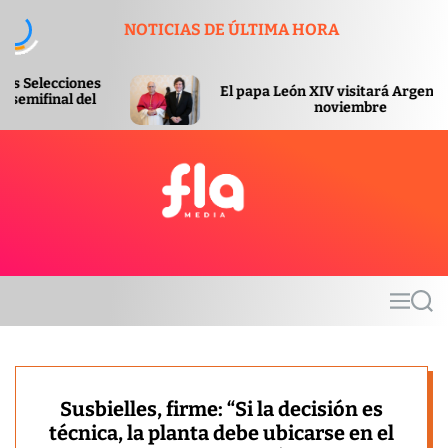
S
NOTICIAS DE ÚLTIMA HORA
k
i
p
El papa León XIV visitará Argentina en
t
noviembre
o
c
o
n
t
F
e
l
n
a
t
m
M
S
e
e
e
d
n
a
u
r
i
c
a
h
Susbielles, firme: “Si la decisión es
técnica, la planta debe ubicarse en el