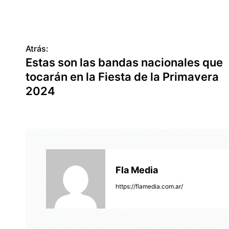
Atrás:
N
Estas son las bandas nacionales que
a
tocarán en la Fiesta de la Primavera
v
2024
e
g
a
c
Fla Media
i
https://flamedia.com.ar/
ó
n