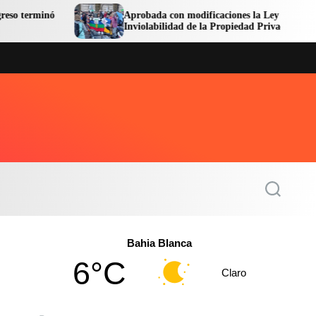
Aprobada con modificaciones la Ley de
Inviolabilidad de la Propiedad Privada
S
e
a
r
c
Bahia Blanca
h
6°C
Claro