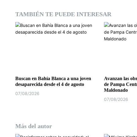
d
TAMBIÉN TE PUEDE INTERESAR
e
e
n
t
r
a
Buscan en Bahía Blanca a una joven
Avanzan las obr
desaparecida desde el 4 de agosto
de Pampa Centr
d
Maldonado
07/08/2026
07/08/2026
a
s
Más del autor