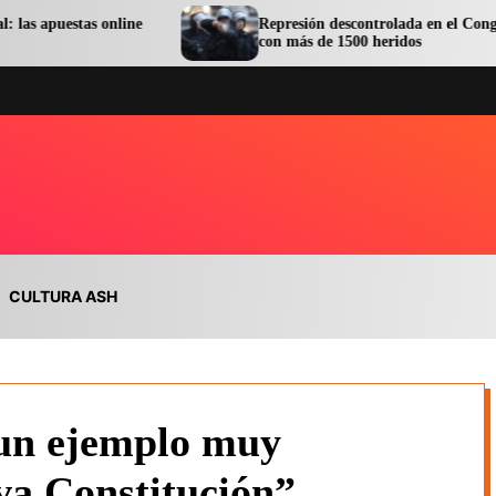
s online
Represión descontrolada en el Congreso terminó
con más de 1500 heridos
CULTURA ASH
 un ejemplo muy
va Constitución”