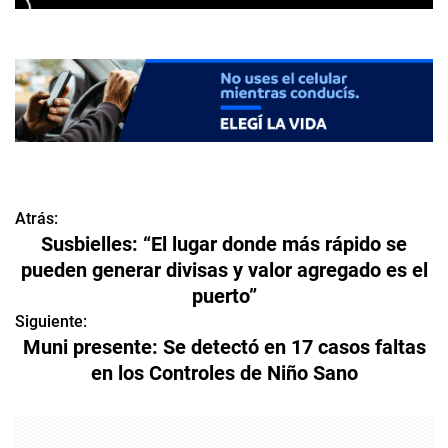
Atrás:
N
Susbielles: “El lugar donde más rápido se
a
pueden generar divisas y valor agregado es el
puerto”
v
Siguiente:
e
Muni presente: Se detectó en 17 casos faltas
en los Controles de Niño Sano
g
a