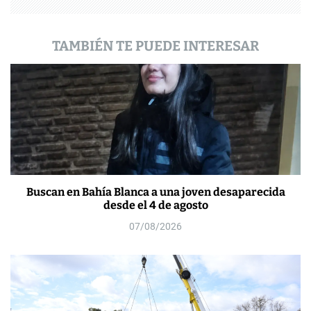
a
s
TAMBIÉN TE PUEDE INTERESAR
Buscan en Bahía Blanca a una joven desaparecida
desde el 4 de agosto
07/08/2026