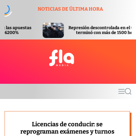
S
NOTICIAS DE ÚLTIMA HORA
k
i
p
Represión descontrolada en el Congreso
t
terminó con más de 1500 heridos
o
c
o
n
t
F
e
l
n
a
t
m
M
S
e
e
e
d
n
a
u
r
i
c
a
h
Licencias de conducir: se
reprograman exámenes y turnos