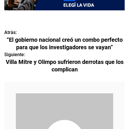
Atrás:
N
“El gobierno nacional creó un combo perfecto
a
para que los investigadores se vayan”
v
Siguiente:
Villa Mitre y Olimpo sufrieron derrotas que los
e
complican
g
a
c
i
ó