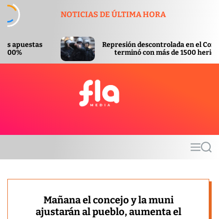
S
NOTICIAS DE ÚLTIMA HORA
k
i
p
Represión descontrolada en el Congreso
t
terminó con más de 1500 heridos
o
c
o
n
t
F
e
l
n
a
t
m
M
S
e
e
e
d
n
a
u
r
i
c
a
h
Mañana el concejo y la muni
ajustarán al pueblo, aumenta el