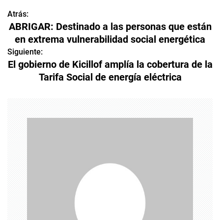
Atrás:
N
ABRIGAR: Destinado a las personas que están
a
en extrema vulnerabilidad social energética
v
Siguiente:
El gobierno de Kicillof amplía la cobertura de la
e
Tarifa Social de energía eléctrica
g
a
c
i
ó
n
d