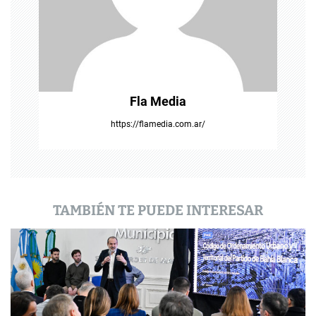
e
e
n
t
Fla Media
r
https://flamedia.com.ar/
a
d
a
TAMBIÉN TE PUEDE INTERESAR
s