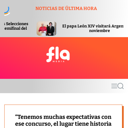
S
NOTICIAS DE ÚLTIMA HORA
k
i
p
El papa León XIV visitará Argentina en
t
noviembre
o
c
o
n
t
F
e
l
n
a
t
m
M
S
e
e
e
d
n
a
u
r
i
c
a
h
“Tenemos muchas expectativas con
ese concurso, el lugar tiene historia