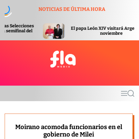
S
NOTICIAS DE ÚLTIMA HORA
k
i
p
El papa León XIV visitará Argentina en
t
noviembre
o
c
o
n
t
F
e
l
n
a
t
m
M
S
e
e
e
d
n
a
u
r
i
c
a
h
Moirano acomoda funcionarios en el
gobierno de Milei