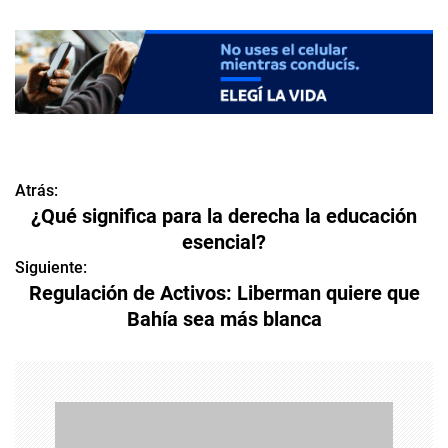
Atrás:
N
¿Qué significa para la derecha la educación
a
esencial?
v
Siguiente:
Regulación de Activos: Liberman quiere que
e
Bahía sea más blanca
g
a
c