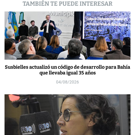
TAMBIÉN TE PUEDE INTERESAR
s
Susbielles actualizó un código de desarrollo para Bahía
que llevaba igual 35 años
04/08/2026