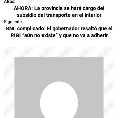
Atrás:
N
AHORA: La provincia se hará cargo del
a
subsidio del transporte en el interior
v
Siguiente:
GNL complicado: El gobernador resaltó que el
e
RIGI “aún no existe“ y que no va a adherir
g
a
c
i
ó
n
d
e