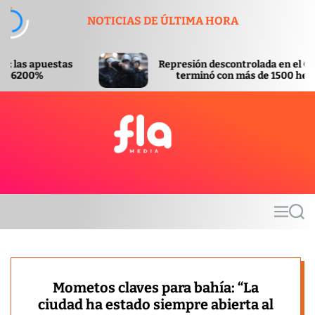
S
NOTICIAS DE ÚLTIMA HORA
k
i
p
Represión descontrolada en el Congreso
t
terminó con más de 1500 heridos
o
c
o
n
t
F
e
l
n
a
t
m
M
S
e
e
e
d
n
a
u
r
i
c
a
h
Mometos claves para bahía: “La
ciudad ha estado siempre abierta al