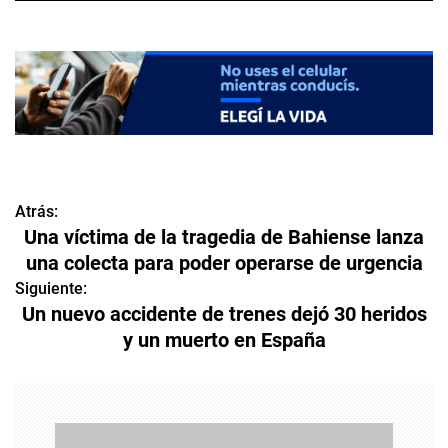
Atrás:
N
Una víctima de la tragedia de Bahiense lanza
a
una colecta para poder operarse de urgencia
v
Siguiente:
Un nuevo accidente de trenes dejó 30 heridos
e
y un muerto en España
g
a
c