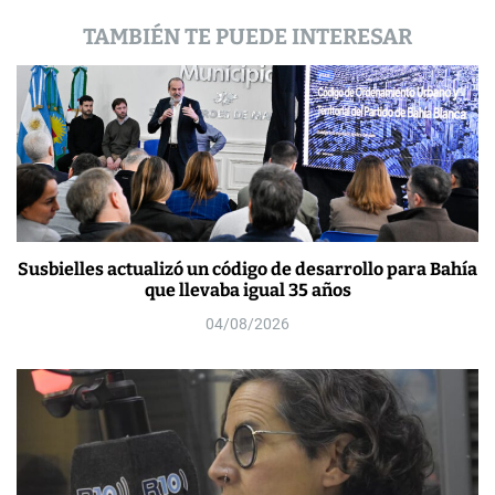
a
TAMBIÉN TE PUEDE INTERESAR
s
Susbielles actualizó un código de desarrollo para Bahía
que llevaba igual 35 años
04/08/2026