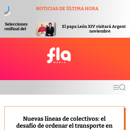
S
NOTICIAS DE ÚLTIMA HORA
k
i
p
El papa León XIV visitará Argentina en
t
noviembre
o
c
o
n
t
F
e
l
n
a
t
m
M
S
e
e
e
d
n
a
u
r
i
c
a
h
Nuevas líneas de colectivos: el
desafío de ordenar el transporte en