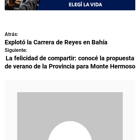
Atrás:
N
Explotó la Carrera de Reyes en Bahía
a
Siguiente:
La felicidad de compartir: conocé la propuesta
v
de verano de la Provincia para Monte Hermoso
e
g
a
c
i
ó