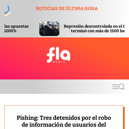
S
NOTICIAS DE ÚLTIMA HORA
k
i
p
Represión descontrolada en el Congreso
t
terminó con más de 1500 heridos
o
c
o
n
t
F
e
l
n
a
t
m
M
S
e
e
e
d
n
a
u
r
i
c
a
h
Pishing: Tres detenidos por el robo
de información de usuarios del