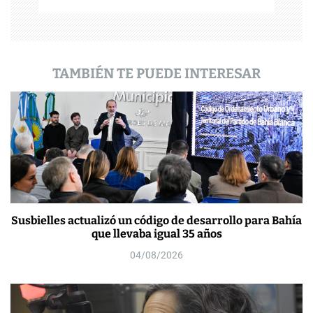
a
d
a
TAMBIÉN TE PUEDE INTERESAR
s
Susbielles actualizó un código de desarrollo para Bahía
que llevaba igual 35 años
04/08/2026