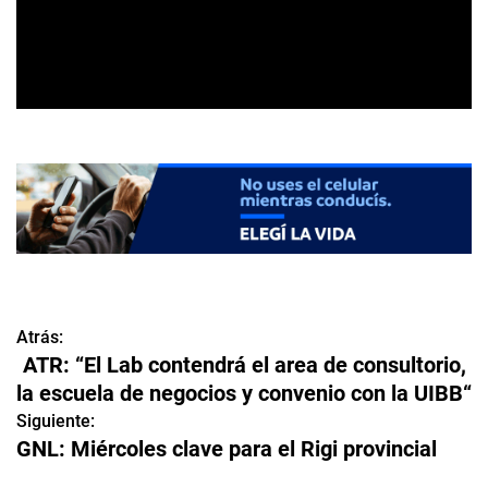
Atrás:
N
ATR: “El Lab contendrá el area de consultorio,
a
la escuela de negocios y convenio con la UIBB“
v
Siguiente:
GNL: Miércoles clave para el Rigi provincial
e