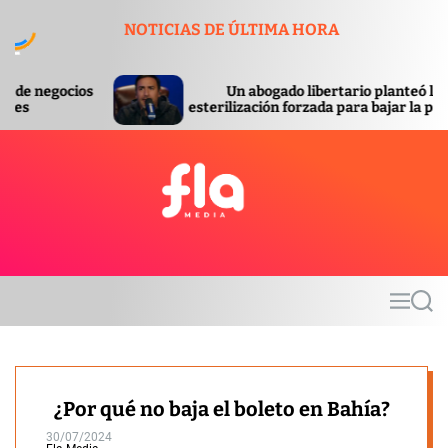
S
NOTICIAS DE ÚLTIMA HORA
k
i
p
Un abogado libertario planteó la
t
esterilización forzada para bajar la pobreza
o
c
o
n
t
F
e
l
n
a
t
m
M
S
e
e
e
d
n
a
u
r
i
c
a
h
¿Por qué no baja el boleto en Bahía?
30/07/2024