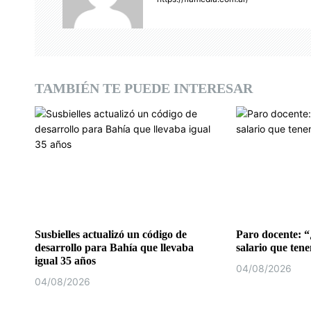
i
ó
n
d
TAMBIÉN TE PUEDE INTERESAR
e
e
n
t
r
a
Susbielles actualizó un código de
Paro docente: “
desarrollo para Bahía que llevaba
salario que ten
d
igual 35 años
04/08/2026
04/08/2026
a