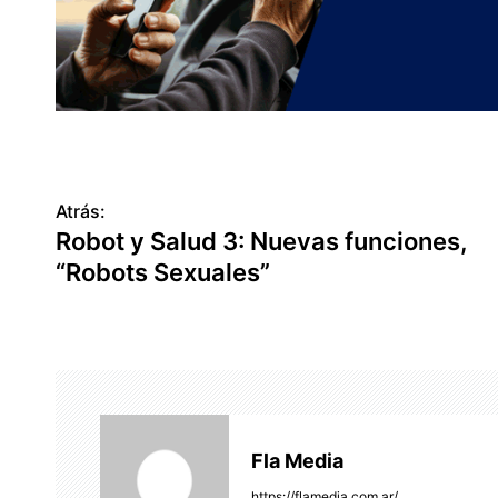
N
Atrás:
Robot y Salud 3: Nuevas funciones,
a
“Robots Sexuales”
v
e
g
a
c
Fla Media
https://flamedia.com.ar/