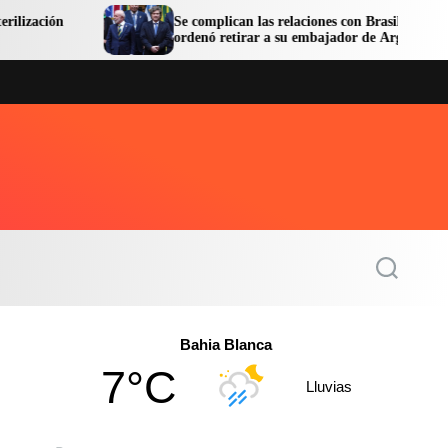
Se complican las relaciones con Brasil: Lula
ordenó retirar a su embajador de Argentina
S
e
a
r
c
Bahia Blanca
h
7°C
Lluvias