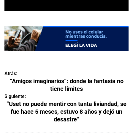
Atrás:
N
“Amigos imaginarios”: donde la fantasía no
a
tiene límites
v
Siguiente:
”Uset no puede mentir con tanta liviandad, se
e
fue hace 5 meses, estuvo 8 años y dejó un
desastre”
g
a