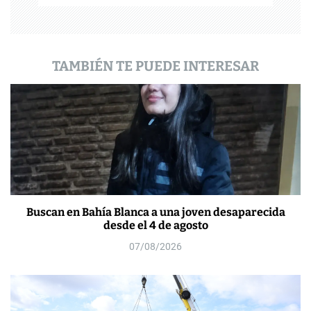
d
a
s
TAMBIÉN TE PUEDE INTERESAR
Buscan en Bahía Blanca a una joven desaparecida
desde el 4 de agosto
07/08/2026