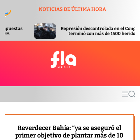
S
NOTICIAS DE ÚLTIMA HORA
k
i
p
Represión descontrolada en el Congreso
t
terminó con más de 1500 heridos
o
c
o
n
t
F
e
l
n
a
t
m
M
S
e
e
e
d
n
a
u
r
i
c
a
h
Reverdecer Bahía: “ya se aseguró el
primer objetivo de plantar más de 10