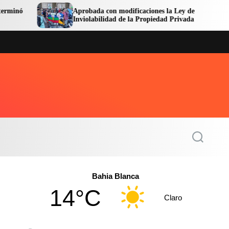
Aprobada con modificaciones la Ley de
Ava
Inviolabilidad de la Propiedad Privada
Cen
S
e
a
r
c
Bahia Blanca
h
14°C
Claro