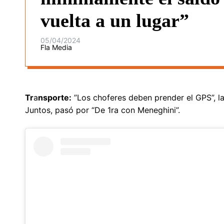
vuelta a un lugar”
05/04/2024
Fla Media
Tr
a
nsporte:
”Los choferes deben prender el GPS”, l
Juntos, pasó por “De 1ra con Meneghini”.