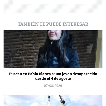
d
a
TAMBIÉN TE PUEDE INTERESAR
s
Buscan en Bahía Blanca a una joven desaparecida
desde el 4 de agosto
07/08/2026