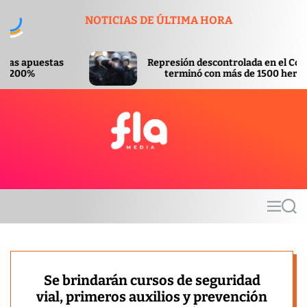
S
NOTICIAS DE ÚLTIMA HORA
k
i
p
Represión descontrolada en el Congreso
t
terminó con más de 1500 heridos
o
c
o
n
t
F
e
l
n
a
t
m
M
S
e
e
e
d
n
a
u
r
i
c
a
h
Se brindarán cursos de seguridad
vial, primeros auxilios y prevención