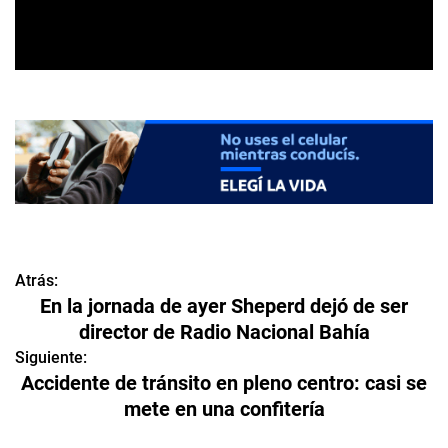
Atrás:
N
En la jornada de ayer Sheperd dejó de ser
a
director de Radio Nacional Bahía
v
Siguiente:
Accidente de tránsito en pleno centro: casi se
e
mete en una confitería
g