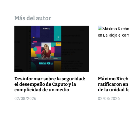
s
Más del autor
Desinformar sobre la seguridad:
Máximo Kirchn
el desempeño de Caputo y la
ratificaron en
complicidad de un medio
de la unidad f
02/08/2026
02/08/2026