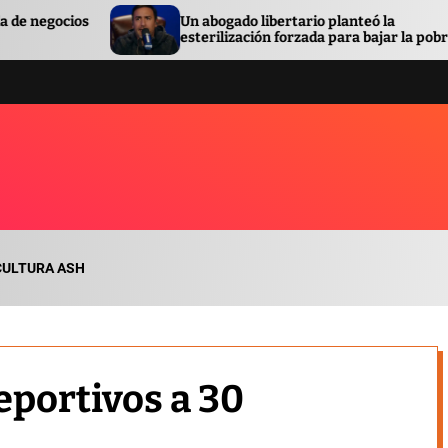
Un abogado libertario planteó la
S
esterilización forzada para bajar la pobreza
o
CULTURA ASH
eportivos a 30