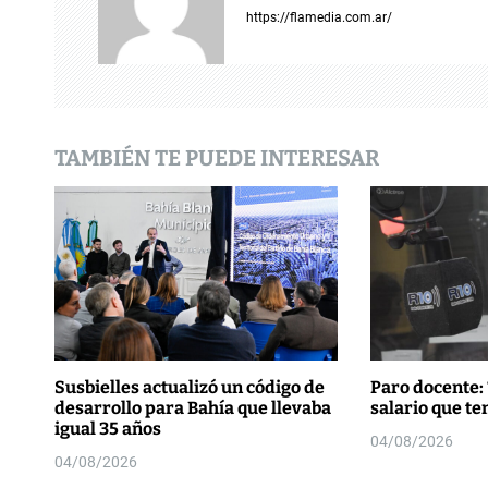
i
https://flamedia.com.ar/
ó
n
d
TAMBIÉN TE PUEDE INTERESAR
e
e
n
t
r
a
Susbielles actualizó un código de
Paro docente: 
desarrollo para Bahía que llevaba
salario que t
d
igual 35 años
04/08/2026
04/08/2026
a