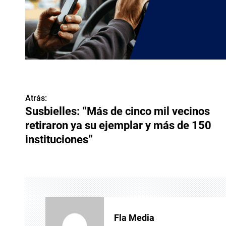
Atrás:
N
Susbielles: “Más de cinco mil vecinos
a
retiraron ya su ejemplar y más de 150
v
instituciones”
e
g
a
c
Fla Media