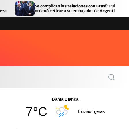
e complican las relaciones con Brasil: Lula
Facundo Mo
rdenó retirar a su embajador de Argentina
quedó en l
S
e
a
r
c
Bahia Blanca
h
7°C
Lluvias ligeras