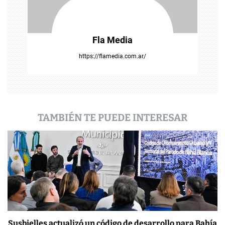
e
n
t
Fla Media
r
https://flamedia.com.ar/
a
d
a
TAMBIÉN TE PUEDE INTERESAR
s
Susbielles actualizó un código de desarrollo para Bahía