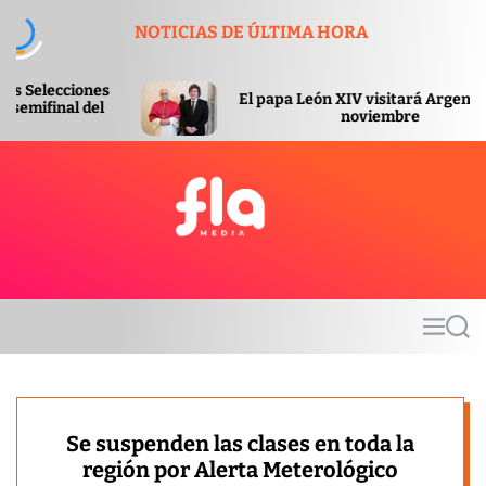
S
NOTICIAS DE ÚLTIMA HORA
k
i
p
El papa León XIV visitará Argentina en
t
noviembre
o
c
o
n
t
F
e
l
n
a
t
m
M
S
e
e
e
d
n
a
u
r
i
c
a
h
Se suspenden las clases en toda la
región por Alerta Meterológico