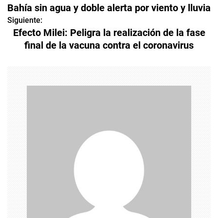
Bahía sin agua y doble alerta por viento y lluvia
a
Siguiente:
Efecto Milei: Peligra la realización de la fase
v
final de la vacuna contra el coronavirus
e
g
a
c
i
ó
n
d
e