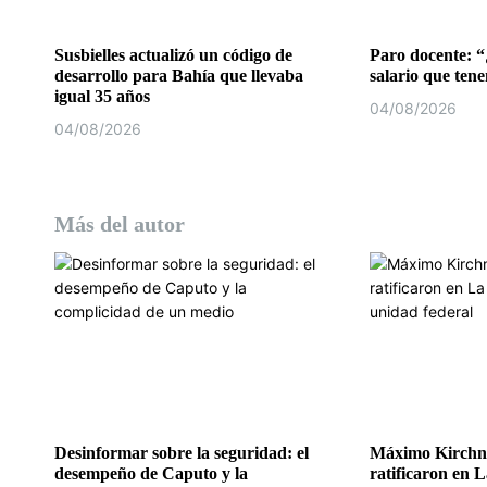
t
r
Susbielles actualizó un código de
Paro docente: “
desarrollo para Bahía que llevaba
salario que ten
a
igual 35 años
04/08/2026
d
04/08/2026
a
s
Más del autor
Desinformar sobre la seguridad: el
Máximo Kirchne
desempeño de Caputo y la
ratificaron en L