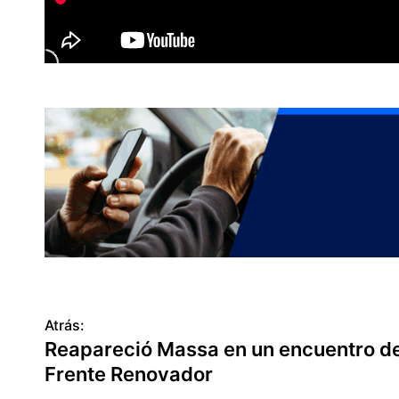
Atrás:
N
Reapareció Massa en un encuentro de
a
Frente Renovador
v