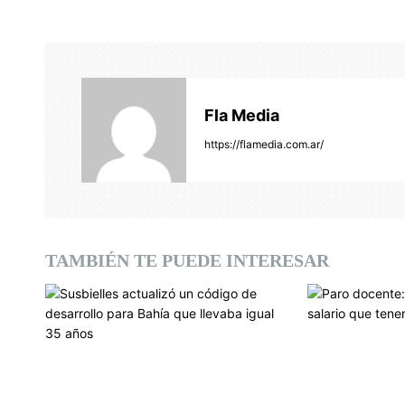
e
g
a
Fla Media
c
https://flamedia.com.ar/
i
ó
n
TAMBIÉN TE PUEDE INTERESAR
d
e
e
n