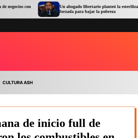
n
Un abogado libertario planteó la esterilización
forzada para bajar la pobreza
CULTURA ASH
ana de inicio full de
ron los combustibles en