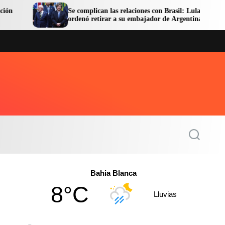
Se complican las relaciones con Brasil: Lula
Fac
ordenó retirar a su embajador de Argentina
en 
S
e
a
r
c
Bahia Blanca
h
8°C
Lluvias