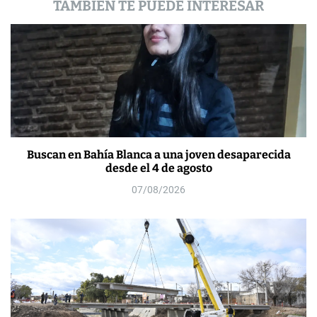
TAMBIÉN TE PUEDE INTERESAR
s
Buscan en Bahía Blanca a una joven desaparecida
desde el 4 de agosto
07/08/2026