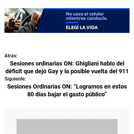
Atrás:
N
Sesiones ordinarias ON: Ghigliani hablo del
a
déficit que dejó Gay y la posible vuelta del 911
v
Siguiente:
Sesiones Ordinarias ON: “Logramos en estos
e
80 días bajar el gasto público”
g
a
c