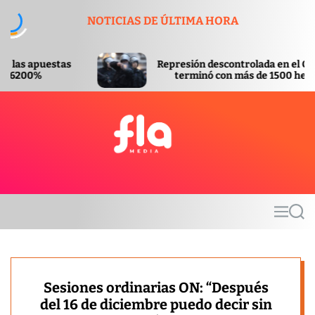
S
NOTICIAS DE ÚLTIMA HORA
k
i
p
Represión descontrolada en el Congreso
t
terminó con más de 1500 heridos
o
c
o
n
t
F
e
l
n
a
t
m
M
S
e
e
e
d
n
a
u
r
i
c
a
h
Sesiones ordinarias ON: “Después
del 16 de diciembre puedo decir sin