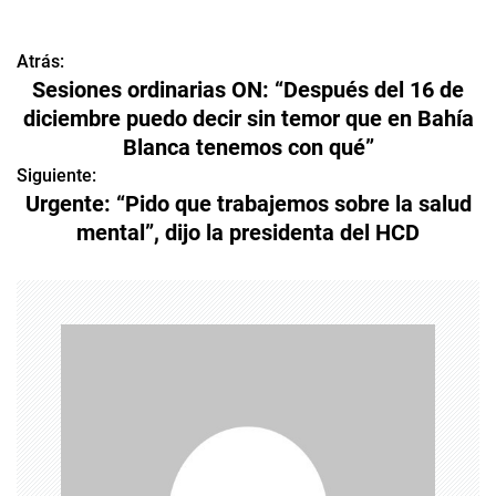
Atrás:
N
Sesiones ordinarias ON: “Después del 16 de
a
diciembre puedo decir sin temor que en Bahía
Blanca tenemos con qué”
v
Siguiente:
e
Urgente: “Pido que trabajemos sobre la salud
mental”, dijo la presidenta del HCD
g
a
c
i
ó
n
d