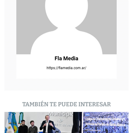
e
e
n
t
r
Fla Media
a
https://flamedia.com.ar/
d
a
s
TAMBIÉN TE PUEDE INTERESAR