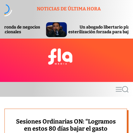
S
NOTICIAS DE ÚLTIMA HORA
k
i
p
os
Un abogado libertario planteó la
t
esterilización forzada para bajar la pobreza
o
c
o
n
t
F
e
l
n
a
t
m
M
S
e
e
e
d
n
a
u
r
i
c
a
h
Sesiones Ordinarias ON: “Logramos
en estos 80 días bajar el gasto