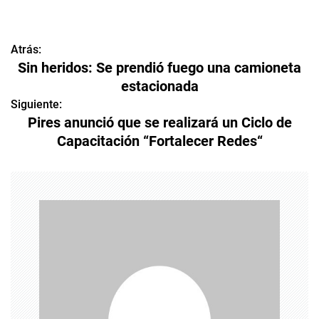
Atrás:
N
Sin heridos: Se prendió fuego una camioneta
a
estacionada
v
Siguiente:
Pires anunció que se realizará un Ciclo de
e
Capacitación “Fortalecer Redes“
g
a
c
i
ó
n