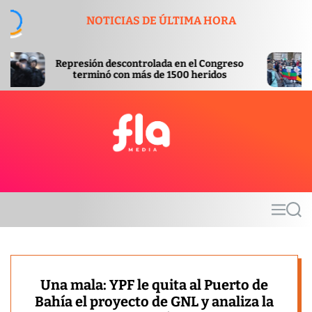
S
NOTICIAS DE ÚLTIMA HORA
k
i
p
ntrolada en el Congreso
Aprobada con modificaci
t
más de 1500 heridos
Inviolabilidad de la Pro
o
c
o
n
t
F
e
l
n
a
t
m
M
S
e
e
e
d
n
a
u
r
i
c
a
h
Una mala: YPF le quita al Puerto de
Bahía el proyecto de GNL y analiza la