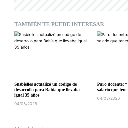
n
d
TAMBIÉN TE PUEDE INTERESAR
e
e
n
t
r
a
Susbielles actualizó un código de
Paro docente: “
desarrollo para Bahía que llevaba
salario que ten
d
igual 35 años
04/08/2026
04/08/2026
a
s