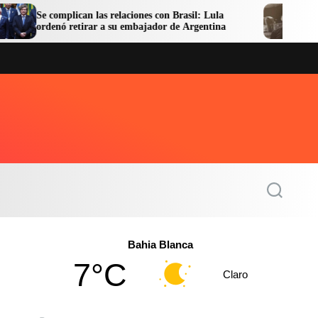
mplican las relaciones con Brasil: Lula
Facundo Moyano
ó retirar a su embajador de Argentina
en libertad
S
e
a
r
c
Bahia Blanca
h
7°C
Claro