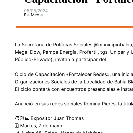
05/05/2024
Fla Media
La Secretaria de Políticas Sociales @municipiobah
Mega, Dow, Pampa Energía, Profertil, tgs, Unipar y U
Público-Privado), invitan a participar del
Ciclo de Capacitación «Fortalecer Redes», una inicia
Organizaciones Sociales de la Localidad de Bahía Bl
El ciclo contará con encuentros presenciales e instan
Anunció en sus redes sociales Romina Pieres, la titula
🧑🏻‍💻 Expositor Juan Thomas
🗓️ Martes, 7 de mayo
📍 Alsina 65, Salón Héroes de Malvinas.