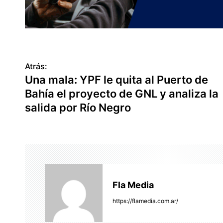
Atrás:
N
Una mala: YPF le quita al Puerto de
a
Bahía el proyecto de GNL y analiza la
v
salida por Río Negro
e
g
a
c
Fla Media
i
https://flamedia.com.ar/
ó