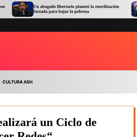
Un abogado libertario planteó la esterilización
Se co
forzada para bajar la pobreza
orden
CULTURA ASH
ealizará un Ciclo de
cer Redes“